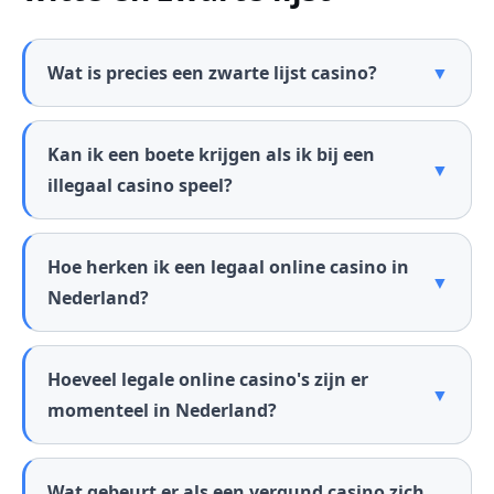
Wat is precies een zwarte lijst casino?
▼
Kan ik een boete krijgen als ik bij een
▼
illegaal casino speel?
Hoe herken ik een legaal online casino in
▼
Nederland?
Hoeveel legale online casino's zijn er
▼
momenteel in Nederland?
Wat gebeurt er als een vergund casino zich