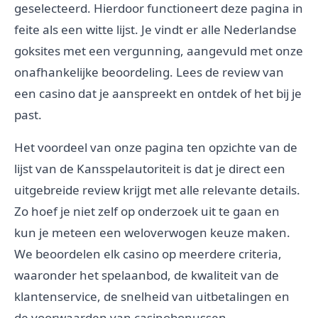
geselecteerd. Hierdoor functioneert deze pagina in
feite als een witte lijst. Je vindt er alle Nederlandse
goksites met een vergunning, aangevuld met onze
onafhankelijke beoordeling. Lees de review van
een casino dat je aanspreekt en ontdek of het bij je
past.
Het voordeel van onze pagina ten opzichte van de
lijst van de Kansspelautoriteit is dat je direct een
uitgebreide review krijgt met alle relevante details.
Zo hoef je niet zelf op onderzoek uit te gaan en
kun je meteen een weloverwogen keuze maken.
We beoordelen elk casino op meerdere criteria,
waaronder het spelaanbod, de kwaliteit van de
klantenservice, de snelheid van uitbetalingen en
de voorwaarden van casinobonussen.