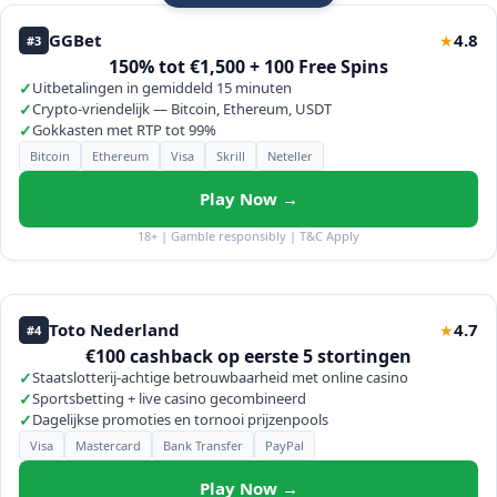
GGBet
4.8
★
#3
150% tot €1,500 + 100 Free Spins
✓
Uitbetalingen in gemiddeld 15 minuten
✓
Crypto-vriendelijk — Bitcoin, Ethereum, USDT
✓
Gokkasten met RTP tot 99%
Bitcoin
Ethereum
Visa
Skrill
Neteller
Play Now →
18+ | Gamble responsibly | T&C Apply
Toto Nederland
4.7
★
#4
€100 cashback op eerste 5 stortingen
✓
Staatslotterij-achtige betrouwbaarheid met online casino
✓
Sportsbetting + live casino gecombineerd
✓
Dagelijkse promoties en tornooi prijzenpools
Visa
Mastercard
Bank Transfer
PayPal
Play Now →