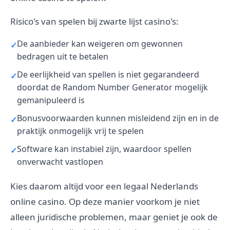
Risico's van spelen bij zwarte lijst casino's:
De aanbieder kan weigeren om gewonnen
bedragen uit te betalen
De eerlijkheid van spellen is niet gegarandeerd
doordat de Random Number Generator mogelijk
gemanipuleerd is
Bonusvoorwaarden kunnen misleidend zijn en in de
praktijk onmogelijk vrij te spelen
Software kan instabiel zijn, waardoor spellen
onverwacht vastlopen
Kies daarom altijd voor een legaal Nederlands
online casino. Op deze manier voorkom je niet
alleen juridische problemen, maar geniet je ook de