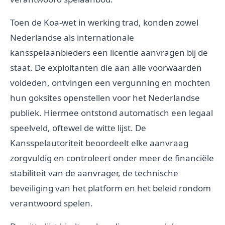
Toen de Koa-wet in werking trad, konden zowel
Nederlandse als internationale
kansspelaanbieders een licentie aanvragen bij de
staat. De exploitanten die aan alle voorwaarden
voldeden, ontvingen een vergunning en mochten
hun goksites openstellen voor het Nederlandse
publiek. Hiermee ontstond automatisch een legaal
speelveld, oftewel de witte lijst. De
Kansspelautoriteit beoordeelt elke aanvraag
zorgvuldig en controleert onder meer de financiële
stabiliteit van de aanvrager, de technische
beveiliging van het platform en het beleid rondom
verantwoord spelen.