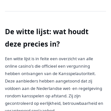
De witte lijst: wat houdt
deze precies in?
Een witte lijst is in feite een overzicht van alle
online casino's die officieel een vergunning
hebben ontvangen van de Kansspelautoriteit.
Deze aanbieders hebben aangetoond dat zij
voldoen aan de Nederlandse wet- en regelgeving
rondom kansspelen op afstand. Zij zijn
gecontroleerd op eerlijkheid, betrouwbaarheid en
verantwoord spelaanbod.