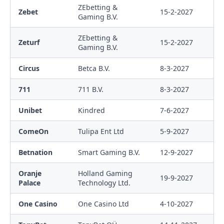
ZEbetting &
Zebet
15-2-2027
Gaming B.V.
ZEbetting &
Zeturf
15-2-2027
Gaming B.V.
Circus
Betca B.V.
8-3-2027
711
711 B.V.
8-3-2027
Unibet
Kindred
7-6-2027
ComeOn
Tulipa Ent Ltd
5-9-2027
Betnation
Smart Gaming B.V.
12-9-2027
Oranje
Holland Gaming
19-9-2027
Palace
Technology Ltd.
One Casino
One Casino Ltd
4-10-2027