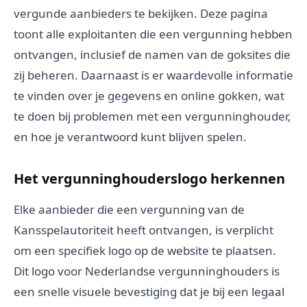
vergunde aanbieders te bekijken. Deze pagina
toont alle exploitanten die een vergunning hebben
ontvangen, inclusief de namen van de goksites die
zij beheren. Daarnaast is er waardevolle informatie
te vinden over je gegevens en online gokken, wat
te doen bij problemen met een vergunninghouder,
en hoe je verantwoord kunt blijven spelen.
Het vergunninghouderslogo herkennen
Elke aanbieder die een vergunning van de
Kansspelautoriteit heeft ontvangen, is verplicht
om een specifiek logo op de website te plaatsen.
Dit logo voor Nederlandse vergunninghouders is
een snelle visuele bevestiging dat je bij een legaal