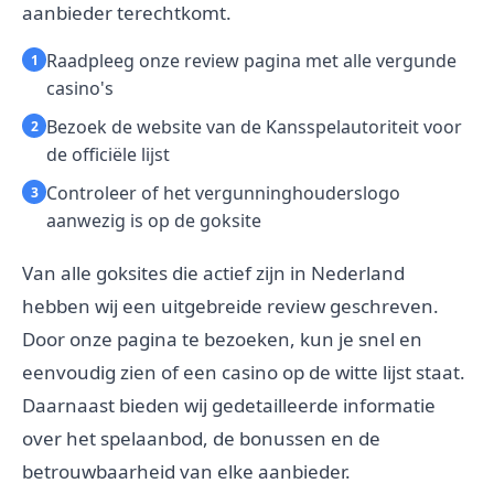
aanbieder terechtkomt.
Raadpleeg onze review pagina met alle vergunde
casino's
Bezoek de website van de Kansspelautoriteit voor
de officiële lijst
Controleer of het vergunninghouderslogo
aanwezig is op de goksite
Van alle goksites die actief zijn in Nederland
hebben wij een uitgebreide review geschreven.
Door onze pagina te bezoeken, kun je snel en
eenvoudig zien of een casino op de witte lijst staat.
Daarnaast bieden wij gedetailleerde informatie
over het spelaanbod, de bonussen en de
betrouwbaarheid van elke aanbieder.