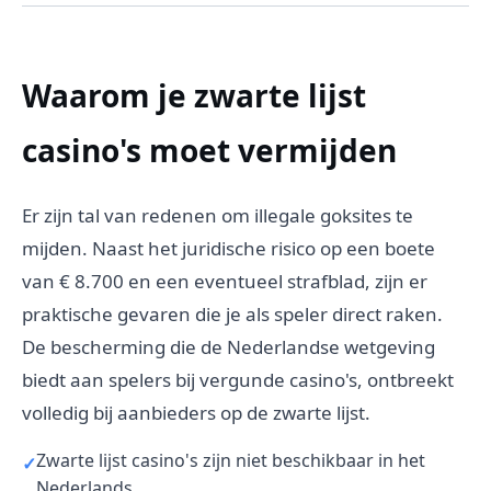
Waarom je zwarte lijst
casino's moet vermijden
Er zijn tal van redenen om illegale goksites te
mijden. Naast het juridische risico op een boete
van € 8.700 en een eventueel strafblad, zijn er
praktische gevaren die je als speler direct raken.
De bescherming die de Nederlandse wetgeving
biedt aan spelers bij vergunde casino's, ontbreekt
volledig bij aanbieders op de zwarte lijst.
Zwarte lijst casino's zijn niet beschikbaar in het
Nederlands