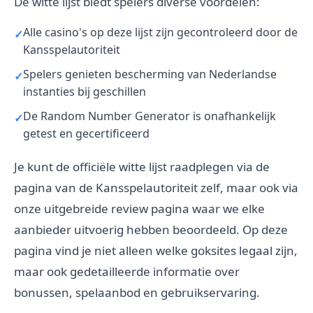
De witte lijst biedt spelers diverse voordelen:
Alle casino's op deze lijst zijn gecontroleerd door de
Kansspelautoriteit
Spelers genieten bescherming van Nederlandse
instanties bij geschillen
De Random Number Generator is onafhankelijk
getest en gecertificeerd
Je kunt de officiële witte lijst raadplegen via de
pagina van de Kansspelautoriteit zelf, maar ook via
onze uitgebreide review pagina waar we elke
aanbieder uitvoerig hebben beoordeeld. Op deze
pagina vind je niet alleen welke goksites legaal zijn,
maar ook gedetailleerde informatie over
bonussen, spelaanbod en gebruikservaring.