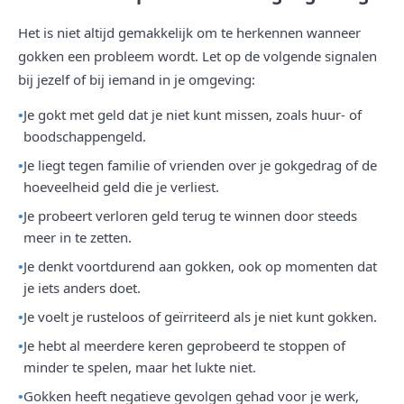
Het is niet altijd gemakkelijk om te herkennen wanneer
gokken een probleem wordt. Let op de volgende signalen
bij jezelf of bij iemand in je omgeving:
Je gokt met geld dat je niet kunt missen, zoals huur- of
boodschappengeld.
Je liegt tegen familie of vrienden over je gokgedrag of de
hoeveelheid geld die je verliest.
Je probeert verloren geld terug te winnen door steeds
meer in te zetten.
Je denkt voortdurend aan gokken, ook op momenten dat
je iets anders doet.
Je voelt je rusteloos of geïrriteerd als je niet kunt gokken.
Je hebt al meerdere keren geprobeerd te stoppen of
minder te spelen, maar het lukte niet.
Gokken heeft negatieve gevolgen gehad voor je werk,